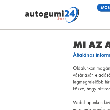
MOBI
MI AZ
Általános infor
Oldalunkon magánsz
vásárlását, eladás
legmegfelelőbb hirde
közzé, hogy biztos
Webshopunkon kív
vagy más egyéb hel