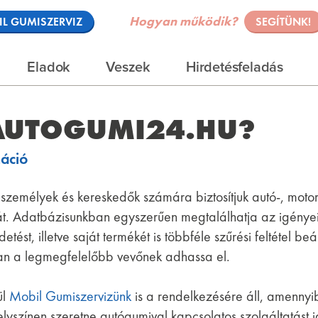
Hogyan működik?
L GUMISZERVIZ
SEGÍTÜNK!
Eladok
Veszek
Hirdetésfeladás
 AUTOGUMI24.HU?
máció
emélyek és kereskedők számára biztosítjuk autó-, moto
át. Adatbázisunkban egyszerűen megtalálhatja az igénye
tést, illetve saját termékét is többféle szűrési feltétel beál
an a legmegfelelőbb vevőnek adhassa el.
ül
Mobil Gumiszervizünk
is a rendelkezésére áll, amennyi
yszínen szeretne autógumival kapcsolatos szolgáltatást 