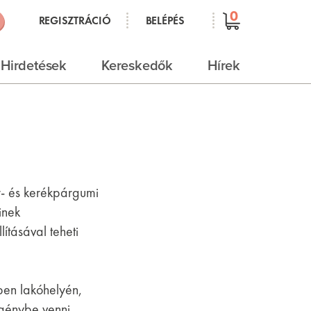
0
REGISZTRÁCIÓ
BELÉPÉS
Hirdetések
Kereskedők
Hírek
r- és kerékpárgumi
inek
lításával teheti
ben lakóhelyén,
igénybe venni.