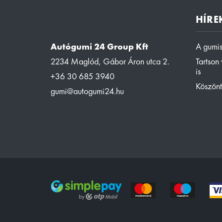
HÍRE
Autógumi 24 Group Kft
A gumis
2234 Maglód, Gábor Áron utca 2.
Tartson
is
+36 30 685 3940
Köszönt
gumi@autogumi24.hu